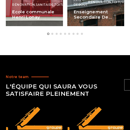
,
RÉNOVATION
,
TOITURES
RÉNOVATION
,
SANITAIRE
,
TOITURES
DEBOUT
Ecole communale
Enseignement
Henri Lonay
Secondaire De
Beauvoir
Notre team
L'ÉQUIPE QUI SAURA VOUS
SATISFAIRE PLEINEMENT