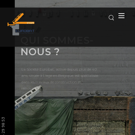
QUI SOMMES-
NOUS ?
La Société Eurobat, active depuis plus de 40
ans, située à Liege en Belgique, est spécialisée
dans les travaux de construction et
rénovation.
EN SAVOIR PLUS
+32 496 29 98 53