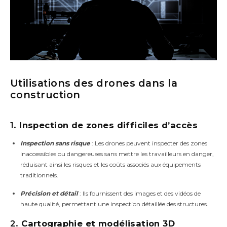
Utilisations des drones dans la
construction
1.
Inspection de zones difficiles d’accès
Inspection sans risque
: Les drones peuvent inspecter des zones
inaccessibles ou dangereuses sans mettre les travailleurs en danger,
réduisant ainsi les risques et les coûts associés aux équipements
traditionnels.
Précision et détail
: Ils fournissent des images et des vidéos de
haute qualité, permettant une inspection détaillée des structures.
2.
Cartographie et modélisation 3D