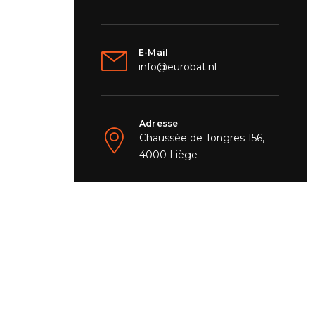
E-Mail
info@eurobat.nl
Adresse
Chaussée de Tongres 156,
4000 Liège