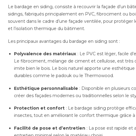
Le bardage en siding, consiste à recouvrir la façade d’un 
sidings, fabriqués principalement en PVC, fibrociment ou boi
souvent dans le cadre d’une façade ventilée, pour protéger l
et l’isolation thermique du bâtiment.
Les principaux avantages du bardage en siding sont :
Polyvalence des matériaux
: Le PVC est léger, facile d’
Le fibrociment, mélange de ciment et cellulose, est très d
imite bien le bois. Le bois naturel apporte une esthétiq
durables comme le padouk ou le Thermowood.
Esthétique personnalisable
: Disponible en plusieurs co
créer des façades modernes ou traditionnelles selon le st
Protection et confort
: Le bardage siding protège effica
insectes, tout en améliorant le confort thermique grâce à l
Facilité de pose et d’entretien
: La pose est rapide et 
entretien minimal selon le matériau choisi.