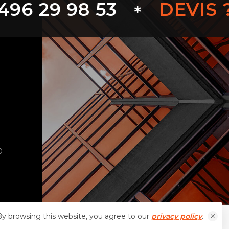
6 29 98 53
DEVIS ?
0
y browsing this website, you agree to our
privacy policy
.