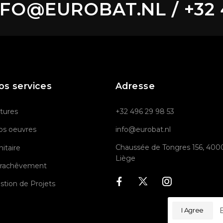
O@EUROBAT.NL / +32 49
os services
Adresse
itures
+32 496 29 98 53
os oeuvres
info@eurobat.nl
Chaussée de Tongres 156, 400
nitaire
Liège
rachêvement
stion de Projets
B
I Agree