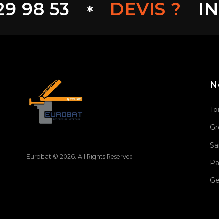
 98 53
DEVIS ?
INF
N
To
Gr
Sa
Eurobat © 2026. All Rights Reserved
Pa
Ge